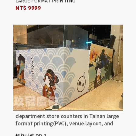
LARGE FORMAT PRINTING
NT$ 9999
department store counters in Tainan large
format printing(PVC), venue layout, and
night construction
規格型號 DP-3