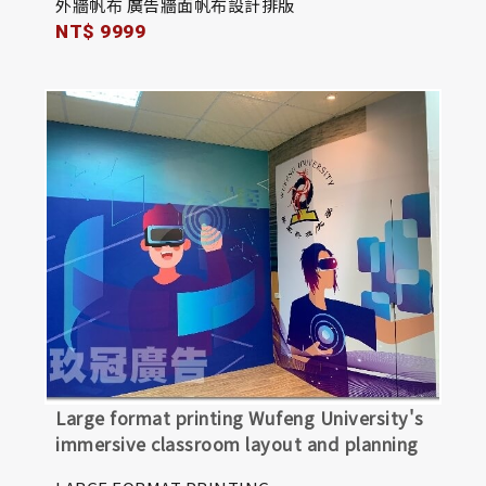
外牆帆布 廣告牆面帆布設計排版
NT$ 9999
Large format printing Wufeng University's
immersive classroom layout and planning