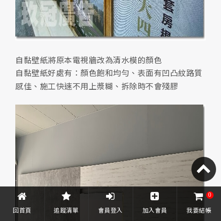
自黏壁紙將原本電視牆改為清水模的顏色
自黏壁紙好處有：顏色飽和均勻、表面有凹凸紋路質
感佳、施工快速不用上漿糊、拆除時不會殘膠
0
回首頁
追蹤清單
會員登入
加入會員
我要結帳