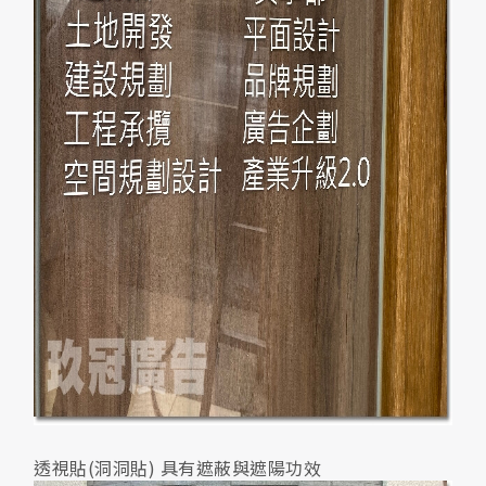
透視貼(洞洞貼) 具有遮蔽與遮陽功效