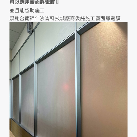
可以選用霧面靜電膜!!
並且能協助施工
感謝台南歸仁沙崙科技城廠商委託施工霧面靜電膜