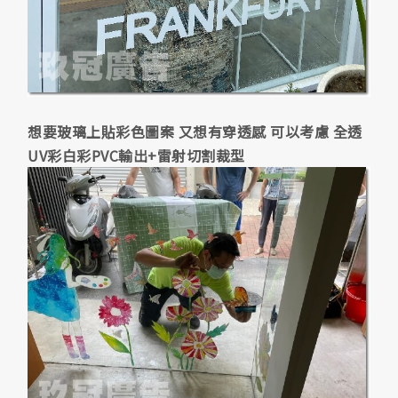
想要玻璃上貼彩色圖案 又想有穿透感 可以考慮 全透
UV彩白彩PVC輸出+雷射切割裁型