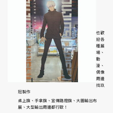
也歡
迎各
種展
場、
動
漫、
偶像
周邊
找玖
冠製作
桌上旗、手拿旗、宣傳路燈旗、大圖輸出布
展、大型輸出周邊都行歐！