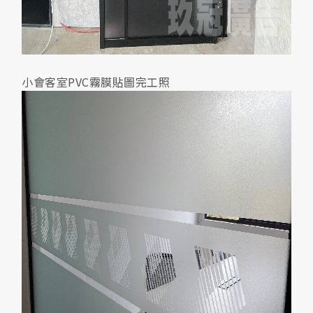
小會客室PVC霧膜貼圖完工照