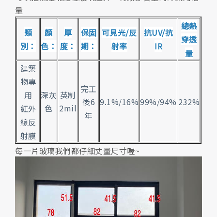
量
總熱
類
顏
厚
保固
可見光/反
抗UV/抗
穿透
別：
色：
度：
期：
射率
IR
量
建築
物專
完工
深灰
英制
用
9.1%/16%
99%/94%
232%
後6
色
2mil
紅外
年
線反
射膜
每一片玻璃我們都仔細丈量尺寸喔~