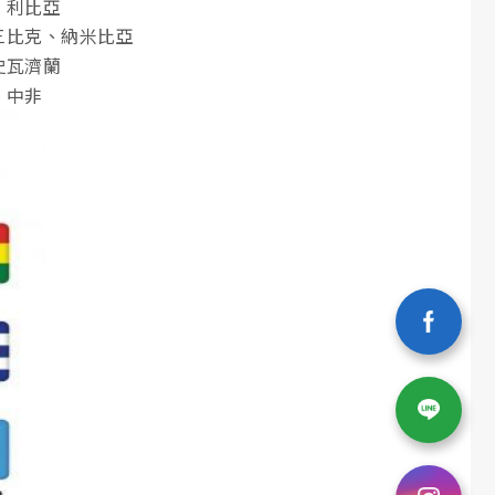
、利比亞
三比克、納米比亞
史瓦濟蘭
、中非