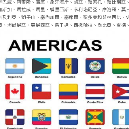
辛巴威、喀麥隆、葛摩、象牙海岸、肯亞、賴索托、賴比瑞亞
加斯加、馬拉威、馬里、模里西斯、茅利塔尼亞、摩洛哥、莫
奈及利亞、獅子山、塞內加爾、塞席爾、聖多美和普林西比、
亞、坦尚尼亞、突尼西亞、烏干達、西撒哈拉、尚比亞、查德