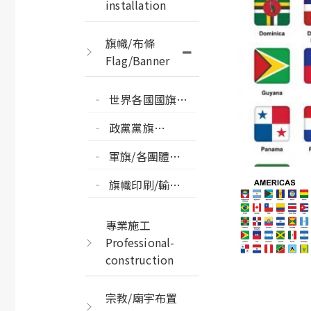
installation
旗幟/布條
Flag/Banner
世界各國國旗州
旗縣市旗
政黨黨旗
COUNTRY/CITY
POLITICALPARTY
FLAG
軍旗/各團體會
FLAG
旗 GROUP
旗幟印刷/輸出
FLAG-ENSIGN
PRINT FLAG
專業施工
Professional-
construction
宗教/廟宇布置