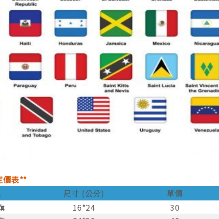
定價表**
名
尺寸 (公分)
單價
旗
16*24
30