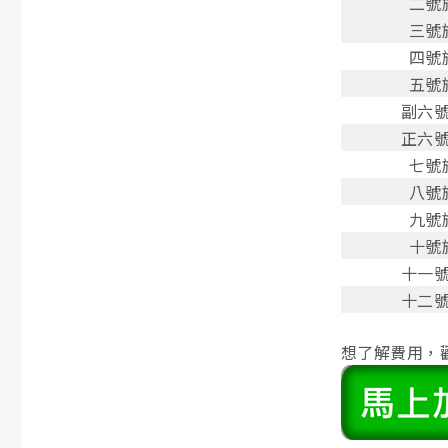
二號
三號
四號
五號
副六
正六
七號
八號
九號
十號
十一
十二
想了解費用，歡