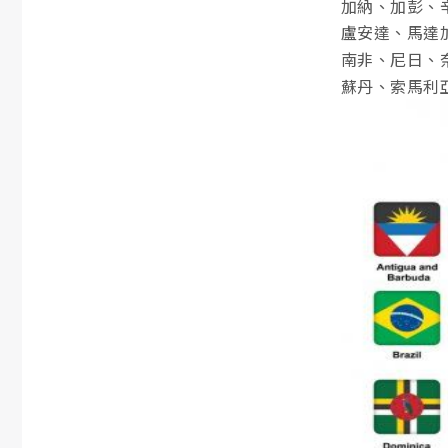
加納、加彭、
盧安達、馬達
南非、尼日、
蘇丹、索馬利