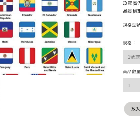
玖冠廣
品質穩
規格型號 
規格：
商品數
放