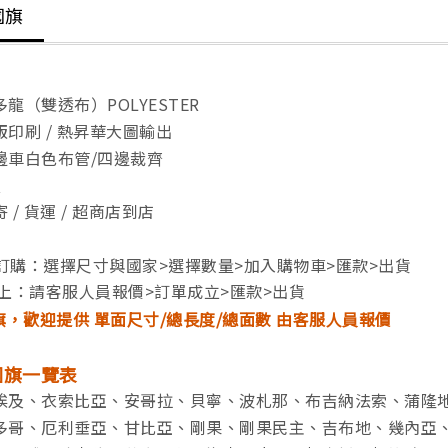
國旗
龍（雙透布）POLYESTER
印刷 / 熱昇華大圖輸出
邊車白色布管/四邊裁齊
天
/ 貨運 / 超商店到店
接訂購：選擇尺寸與國家>選擇數量>加入購物車>匯款>出貨
面以上：請客服人員報價>訂單成立>匯款>出貨
旗，歡迎提供 單面尺寸/總長度/總面數 由客服人員報價
國旗一覽表
埃及、衣索比亞、安哥拉、貝寧、波札那、布吉納法索、蒲隆
多哥、厄利垂亞、甘比亞、剛果、剛果民主、吉布地、幾內亞