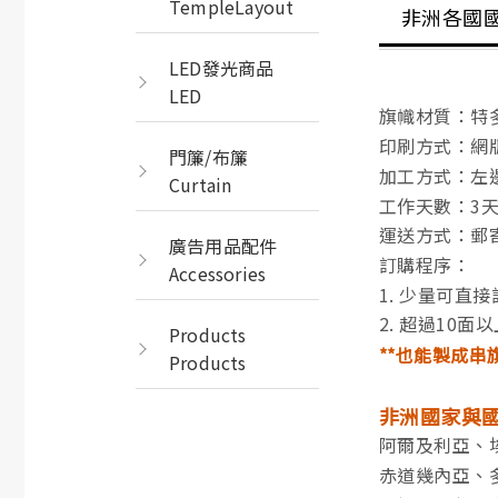
TempleLayout
非洲各國
LED發光商品
LED
旗幟材質：特多
印刷方式：網版
門簾/布簾
加工方式：左
Curtain
工作天數：3
運送方式：郵寄 
廣告用品配件
訂購程序：
Accessories
1. 少量可直
2. 超過10
Products
**也能製成串
Products
非洲國家與
阿爾及利亞、
赤道幾內亞、