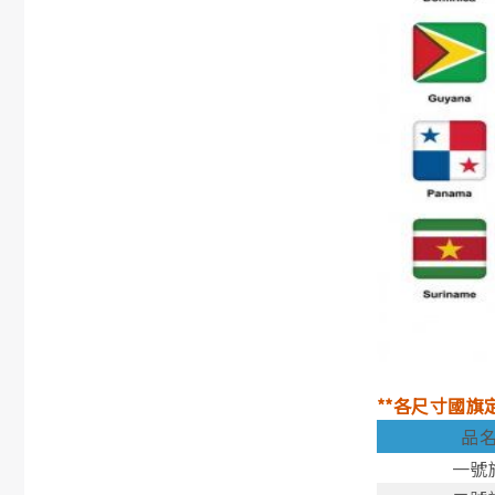
**各尺寸國旗
品
一號