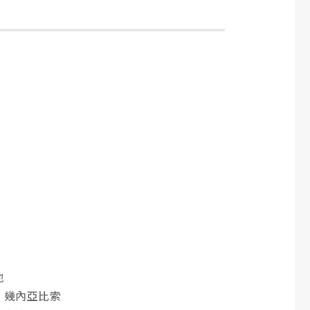
地
、幾內亞比索