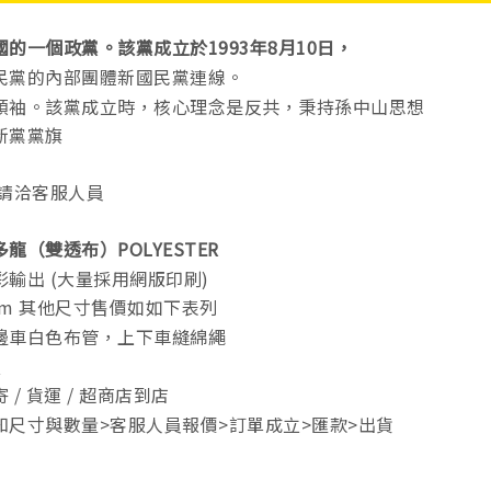
的一個政黨。該黨成立於1993年8月10日，
民黨的內部團體新國民黨連線。
領袖。該黨成立時，核心理念是反共，秉持孫中山思想
新黨黨旗
 請洽客服人員
龍（雙透布）POLYESTER
輸出 (大量採用網版印刷)
6cm 其他尺寸售價如如下表列
邊車白色布管，上下車縫綿繩
天
/ 貨運 / 超商店到店
知尺寸與數量>客服人員報價>訂單成立>匯款>出貨