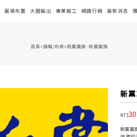
紹
展場布置
大圖輸出
專業施工
網路行銷
最新消息
首頁
>
旗幟/布條
>
政黨黨旗
新黨黨旗
新黨
30
NT$
新黨黨
速 歡