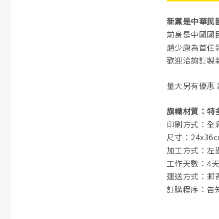
新黨
是中華民國
前身是中國國
趙少康為首任
歡迎洽詢訂製
量大另有優惠
旗幟材質：特多
印刷方式：全彩
尺寸：24x3
加工方式：左
工作天數：4
運送方式：郵寄 
訂購程序：告