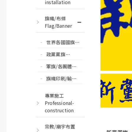
installation
旗幟/布條
Flag/Banner
世界各國國旗州
旗縣市旗
政黨黨旗
COUNTRY/CITY
POLITICALPARTY
FLAG
軍旗/各團體會
FLAG
旗 GROUP
旗幟印刷/輸出
FLAG-ENSIGN
PRINT FLAG
專業施工
Professional-
construction
宗教/廟宇布置