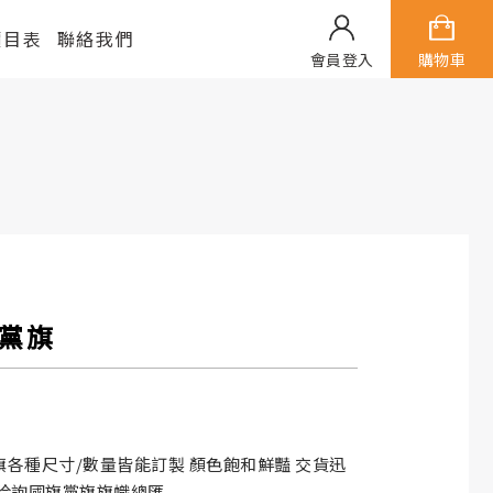
價目表
聯絡我們
會員登入
購物車
黨旗
旗各種尺寸/數量皆能訂製 顏色飽和鮮豔 交貨迅
迎洽詢國旗黨旗旗幟總匯