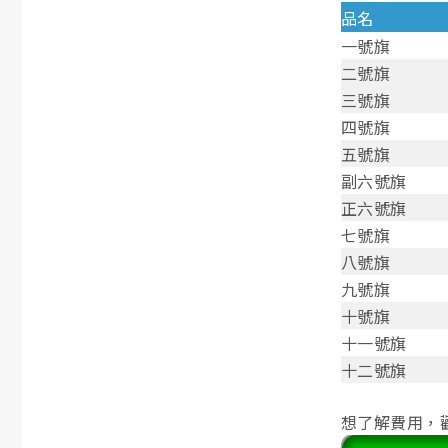
品名
一號旗
二號旗
三號旗
四號旗
五號旗
副六號旗
正六號旗
七號旗
八號旗
九號旗
十號旗
十一號旗
十二號旗
想了解費用，歡