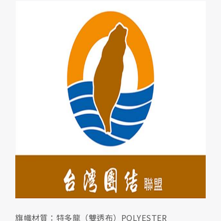
旗幟材質：特多龍（雙透布）POLYESTER