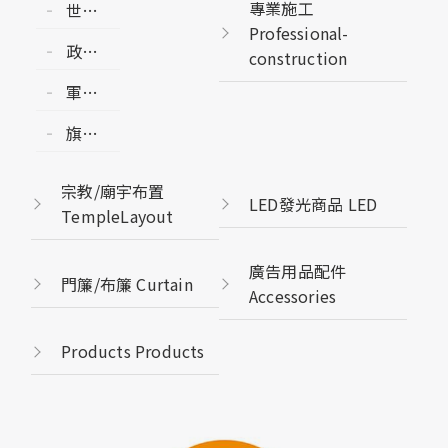
專業施工
世界
Professional-
各國
政黨
construction
國旗
黨旗
州旗
軍旗/
POLITICALPARTY
縣市
各團
FLAG
旗幟
旗
體會
印刷/
COUNTRY/CITY
旗
輸出
FLAG
宗教/廟宇布置
GROUP
LED發光商品 LED
PRINT
TempleLayout
FLAG-
FLAG
ENSIGN
廣告用品配件
門簾/布簾 Curtain
Accessories
Products Products