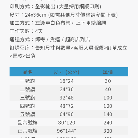
印刷方式：全彩輸出 (大量採用網版印刷)
尺寸：24x36cm (如需其他尺寸價格請參閱下表)
加工方式：左邊車白色布管，上下車縫綿繩
工作天數：4天
運送方式：郵寄 / 貨運 / 超商店到店
訂購程序：告知尺寸與數量>客服人員報價>訂單成立
>匯款>出貨
品名
尺寸 (公分)
單價
一號旗
16*24
30
二號旗
24*36
40
三號旗
32*48
100
四號旗
48*72
120
五號旗
64*96
140
副六號旗
80*120
240
正六號旗
96*144*
320