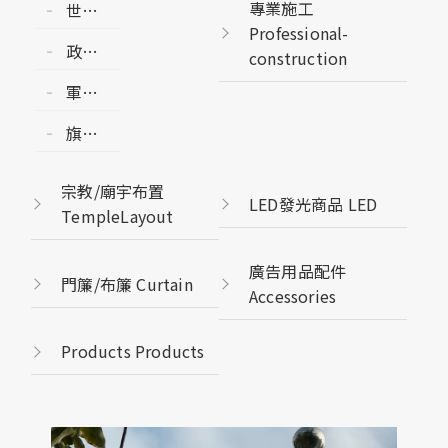
專業施工
世界
Professional-
各國
政黨
construction
國旗
黨旗
州旗
軍旗/
POLITICALPARTY
縣市
各團
FLAG
旗幟
旗
體會
印刷/
COUNTRY/CITY
旗
輸出
FLAG
宗教/廟宇布置
GROUP
LED發光商品 LED
PRINT
TempleLayout
FLAG-
FLAG
ENSIGN
廣告用品配件
門簾/布簾 Curtain
Accessories
Products Products