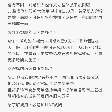
會有不同，或是私人燈桿尺寸當然就不設限囉~
3. 路燈旗材質較常使用 特多龍150丹，若是私人燈桿
要雙正面旗，可使用帆布雙噴，或是秀士布印刷好再
車縫成一面
製作路燈旗的時間要多久？
Ans： 若您沒有檔案，排版約需3天、印刷旗面2-3
天、施工1個師傅 ㄧ晚可完成100組，但若特別難找
的路段，或是新北市有些區域要核對燈桿號碼，則需
更多時間去施工。
路燈旗的內容有限制嗎？
Ans: 各縣市的規定有些不同，像台北市限定藝文活
動/公益活動/政令宣導 才能申請懸掛
但許多縣市開放商業活動申請，必須至各縣市主管機
關網站查詢或詢問我們客服人員喔~~
想了解費用，歡迎加LINE詢問