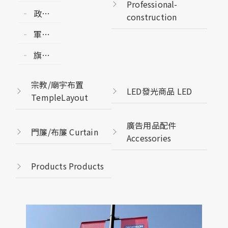
Professional-
各國
政黨
construction
國旗
黨旗
州旗
軍旗/
POLITICALPARTY
縣市
各團
FLAG
旗幟
旗
體會
印刷/
COUNTRY/CITY
旗
輸出
FLAG
宗教/廟宇布置
GROUP
LED發光商品 LED
PRINT
TempleLayout
FLAG-
FLAG
ENSIGN
廣告用品配件
門簾/布簾 Curtain
Accessories
Products Products