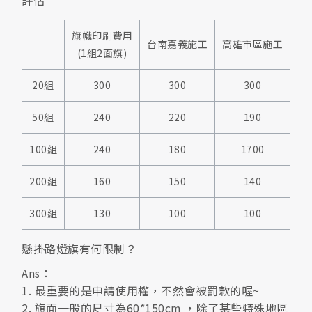
旗幟印刷費用
台南嘉義施工
高雄市區施工
彰
(1組2面旗)
20組
300
300
300
50組
240
220
190
100組
240
180
1700
200組
160
150
140
300組
130
100
100
懸掛路燈旗有何限制？
Ans：
1. 最重要的是申請使用權，不然會被罰款的喔~
2. 旗面一般的尺寸為60*150cm ，除了某些特殊地區